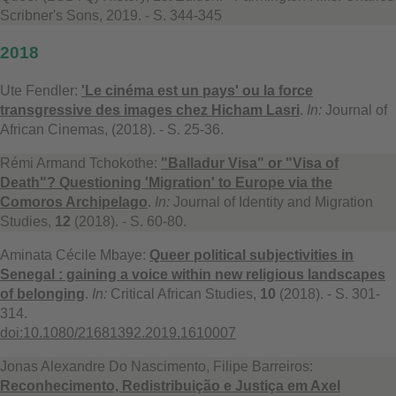
Scribner's Sons, 2019. - S. 344-345
2018
Ute Fendler:
'Le cinéma est un pays' ou la force
transgressive des images chez Hicham Lasri
.
In:
Journal of
African Cinemas, (2018). - S. 25-36.
Rémi Armand Tchokothe:
"Balladur Visa" or "Visa of
Death"? Questioning 'Migration' to Europe via the
Comoros Archipelago
.
In:
Journal of Identity and Migration
Studies,
12
(2018). - S. 60-80.
Aminata Cécile Mbaye:
Queer political subjectivities in
Senegal : gaining a voice within new religious landscapes
of belonging
.
In:
Critical African Studies,
10
(2018). - S. 301-
314.
doi:10.1080/21681392.2019.1610007
Jonas Alexandre Do Nascimento, Filipe Barreiros:
Reconhecimento, Redistribuição e Justiça em Axel