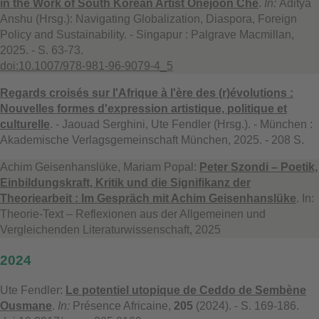
in the Work of South Korean Artist Onejoon Che
.
In:
Aditya
Anshu (Hrsg.): Navigating Globalization, Diaspora, Foreign
Policy and Sustainability. - Singapur : Palgrave Macmillan,
2025. - S. 63-73.
doi:10.1007/978-981-96-9079-4_5
Regards croisés sur l'Afrique à l'ère des (r)évolutions :
Nouvelles formes d'expression artistique, politique et
culturelle
. - Jaouad Serghini, Ute Fendler (Hrsg.). - München :
Akademische Verlagsgemeinschaft München, 2025. - 208 S.
Achim Geisenhanslüke, Mariam Popal:
Peter Szondi – Poetik,
Einbildungskraft, Kritik und die Signifikanz der
Theoriearbeit : Im Gespräch mit Achim Geisenhanslüke
. In:
Theorie-Text – Reflexionen aus der Allgemeinen und
Vergleichenden Literaturwissenschaft, 2025
2024
Ute Fendler:
Le potentiel utopique de Ceddo de Sembène
Ousmane
.
In:
Présence Africaine,
205
(2024). - S. 169-186.