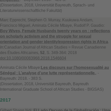
(Dissertation, 2018, Universität Bayreuth, Sprach- und
Literaturwissenschaftliche Fakultät)
Marc Epprecht, Stephen O. Murray, Kuukuwa Andam,
Francisco Miguel, Aminata Cécile Mbaye, Rudolf P. Gaudio:
Boy Wives, Female Husbands twenty years on : reflections
on scholarly activism and the struggle for sexual
orientation and gender identity/expression rights in Africa
.
In:
Canadian Journal of African Studies = Revue Canadienne
des Études Africaines,
52
, S. 349-364: 2018
doi:10.1080/00083968.2018.1546604
Aminata Cécile Mbaye:
Les discours sur l’homosexualité au
Sénégal : L’analyse d’une lutte représentationnelle.
. -
Bayreuth: 2018. - 383 S.
(Dissertation, 2018, Universität Bayreuth, Bayreuth
International Graduate School of African Studies - BIGSAS)
2017
Gilbert Shang Ndi:
El Lado Oscuro de la Globalización : Una