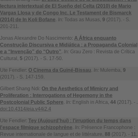
lectura intertextual de El Sueño del Celta (2010) de Mario
Vargas Llosa y de Congo Inc. Le Testament de Bismarck
(2014) de In Koli Bofane
.
In:
Todas as Musas,
9
(2017). - S.
201-211.
Jonas Alexandre Do Nascimento:
A África enquanto
Construção Discursiva e Midiática : a Propaganda Colonial
e a “Invenção” do “Outro”
.
In:
Grau Zero : Revista de Crítica
Cultural,
5
(2017). - S. 17-50.
Ute Fendler:
O Cinema da Guiné-Bissau
.
In:
Mulemba,
9
(2017). - S. 147-159.
Gilbert Shang Ndi:
On the Aesthetics of Mimicry and
Proliferation : Interrogations of Hegemony in the
Postcolonial Public Sphere
.
In:
English in Africa,
44
(2017). - .
doi:10.4314/eia.v44i2.4
Ute Fendler:
Tey (Aujourd'hui) : l'irruption du temps dans
l'espace filmique schizophrène
.
In:
Présence Francophone :
Revue internationale de langue et de littérature,
88
(2017). - 11.