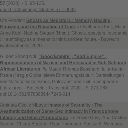
57
(2020). - S. 95-125.
doi:10.5325/complitstudies.57.1.0095
Ute Fendler:
Ghosts as Mediators : Memory, Healing,
Knowing and the Negation of Time
.
In:
Katharina Fink, Marie-
Anne Kohl, Nadine Siegert (Hrsg.): Ghosts, specters, revenants
: Hauntology as a means to think and feel future. - Bayreuth :
iwalewabooks, 2020.
Gilbert Shang Ndi:
"Good Empire", "Bad Empire" :
Representations of Nazism and Holocaust in Sub-Saharan
African Literatures
.
In:
Marco Thomas Bosshard, Iulia-Katrin
Patrut (Hrsg.): Globalisierte Erinnerungskultur : Darstellungen
von Nationalsozialismus, Holocaust und Exil in peripheren
Literaturen. - Bielefeld : Transcript, 2020. - S. 271-288.
doi:10.14361/9783839447246-014
Aminata Cécile Mbaye:
Images of Sexuality : The
Aestheticization of Same-Sex Intimacy in Francophone
Literary and Filmic Productions
.
In:
Zowie Davy, Ana Cristina
Santos, Chiara Bertone, Ryan Thoreson, Saskia E. Wieringa