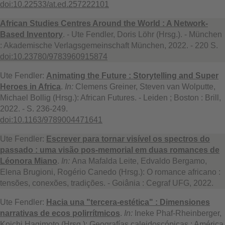
doi:10.22533/at.ed.257222101
African Studies Centres Around the World : A Network-
Based Inventory
. - Ute Fendler, Doris Löhr (Hrsg.). - München
: Akademische Verlagsgemeinschaft München, 2022. - 220 S.
doi:10.23780/9783960915874
Ute Fendler:
Animating the Future : Storytelling and Super
Heroes in Africa
.
In:
Clemens Greiner, Steven van Wolputte,
Michael Bollig (Hrsg.): African Futures. - Leiden ; Boston : Brill,
2022. - S. 236-249.
doi:10.1163/9789004471641
Ute Fendler:
Escrever para tornar visível os spectros do
passado : uma visão pos-memorial em duas romances de
Léonora Miano
.
In:
Ana Mafalda Leite, Edvaldo Bergamo,
Elena Brugioni, Rogério Canedo (Hrsg.): O romance africano :
tensões, conexões, tradições. - Goiânia : Cegraf UFG, 2022.
Ute Fendler:
Hacia una "tercera-estética" : Dimensiones
narrativas de ecos polirrítmicos
.
In:
Ineke Phaf-Rheinberger,
Koichi Hagimoto (Hrsg.): Geografías caleidoscópicas : América