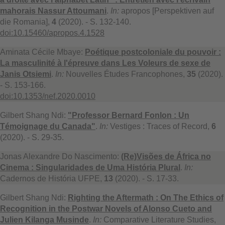
mahorais Nassur Attoumani
.
In:
apropos [Perspektiven auf
die Romania],
4
(2020). - S. 132-140.
doi:10.15460/apropos.4.1528
Aminata Cécile Mbaye:
Poétique postcoloniale du pouvoir :
La masculinité à l'épreuve dans Les Voleurs de sexe de
Janis Otsiemi
.
In:
Nouvelles Études Francophones,
35
(2020).
- S. 153-166.
doi:10.1353/nef.2020.0010
Gilbert Shang Ndi:
"Professor Bernard Fonlon : Un
Témoignage du Canada"
.
In:
Vestiges : Traces of Record,
6
(2020). - S. 29-35.
Jonas Alexandre Do Nascimento:
(Re)Visões de África no
Cinema : Singularidades de Uma História Plural
.
In:
Cadernos de História UFPE,
13
(2020). - S. 17-33.
Gilbert Shang Ndi:
Righting the Aftermath : On The Ethics of
Recognition in the Postwar Novels of Alonso Cueto and
Julien Kilanga Musinde
.
In:
Comparative Literature Studies,