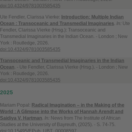
doi:10.4324/9781003585435
Ute Fendler, Clarissa Vierke:
Introduction: Multiple Indian
Ocean : Transoceanic and Transmedial Imaginaries
.
In:
Ute
Fendler, Clarissa Vierke (Hrsg.): Transoceanic and
Transmedial Imaginaries in the Indian Ocean. - London ; New
York : Routledge, 2026.
doi:10.4324/9781003585435
Transoceanic and Transmedial Imaginaries in the Indian
Ocean
. - Ute Fendler, Clarissa Vierke (Hrsg.). - London ; New
York : Routledge, 2026.
doi:10.4324/9781003585435
2025
Mariam Popal:
Radical Imagination – in the Making of the
World : A Glimpse into the Works of Hannah Arendt and
Saidiya V. Hartman
.
In:
News from The Institute of African
Studies at the University of Bayreuth, (2025). - S. 74-75.
doi:10.15495/EPub_UBT_00008597