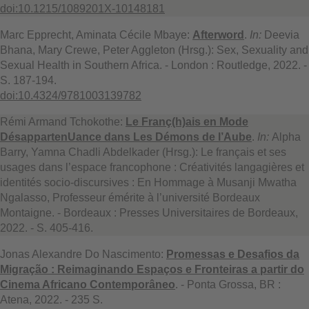
doi:10.1215/1089201X-10148181
Marc Epprecht, Aminata Cécile Mbaye:
Afterword
.
In:
Deevia
Bhana, Mary Crewe, Peter Aggleton (Hrsg.): Sex, Sexuality and
Sexual Health in Southern Africa. - London : Routledge, 2022. -
S. 187-194.
doi:10.4324/9781003139782
Rémi Armand Tchokothe:
Le Franç(h)ais en Mode
DésappartenUance dans Les Démons de l’Aube
.
In:
Alpha
Barry, Yamna Chadli Abdelkader (Hrsg.): Le français et ses
usages dans l’espace francophone : Créativités langagières et
identités socio-discursives : En Hommage à Musanji Mwatha
Ngalasso, Professeur émérite à l’université Bordeaux
Montaigne. - Bordeaux : Presses Universitaires de Bordeaux,
2022. - S. 405-416.
Jonas Alexandre Do Nascimento:
Promessas e Desafios da
Migração : Reimaginando Espaços e Fronteiras a partir do
Cinema Africano Contemporâneo
. - Ponta Grossa, BR :
Atena, 2022. - 235 S.