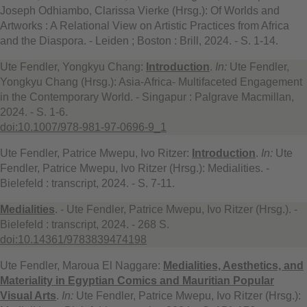
Joseph Odhiambo, Clarissa Vierke (Hrsg.): Of Worlds and
Artworks : A Relational View on Artistic Practices from Africa
and the Diaspora. - Leiden ; Boston : Brill, 2024. - S. 1-14.
Ute Fendler, Yongkyu Chang:
Introduction
.
In:
Ute Fendler,
Yongkyu Chang (Hrsg.): Asia-Africa- Multifaceted Engagement
in the Contemporary World. - Singapur : Palgrave Macmillan,
2024. - S. 1-6.
doi:10.1007/978-981-97-0696-9_1
Ute Fendler, Patrice Mwepu, Ivo Ritzer:
Introduction
.
In:
Ute
Fendler, Patrice Mwepu, Ivo Ritzer (Hrsg.): Medialities. -
Bielefeld : transcript, 2024. - S. 7-11.
Medialities
. - Ute Fendler, Patrice Mwepu, Ivo Ritzer (Hrsg.). -
Bielefeld : transcript, 2024. - 268 S.
doi:10.14361/9783839474198
Ute Fendler, Maroua El Naggare:
Medialities, Aesthetics, and
Materiality in Egyptian Comics and Mauritian Popular
Visual Arts
.
In:
Ute Fendler, Patrice Mwepu, Ivo Ritzer (Hrsg.):