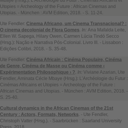
Mbaye (Hrsg.): L’Archéologie du Futur : Cinémas Africains et
Utopies = Archeology of the Future : African Cinemas and
Utopias. - München : AVM Edition, 2018. - S. 11-24.
Ute Fendler:
Cinema Africano, um Cinema Transnacional? :
O cinema decolonial de Flora Gomes
.
In:
Ana Mafalda Leite,
Ellen W. Sapega, Hilary Owen, Carmen Lúcia Tindó Secco
(Hrsg.): Nação e Narrativa Pós-Colonial. Livro III. - Lissabon :
Edições Colibri, 2018. - S. 35-48.
Ute Fendler:
Cinéma Africain : Cinéma Populaire, Cinéma
de Genre, Cinéma de Masse ou Cinéma comme ‹
Expérimentation Philosophique › ?
.
In:
Viviane Azarian, Ute
Fendler, Aminata Cécle Mbaye (Hrsg.): L’Archéologie du Futur :
Cinémas Africains et Utopies = Archeology of the Future :
African Cinemas and Utopias. - München : AVM Edition, 2018. -
S. 25-40.
Cultural dynamics in the African Cinemas of the 21st
Century : Actors, Formats, Networks
. - Ute Fendler,
Christoph Vatter (Hrsg.). - Saarbrücken : Saarland University
Press, 2018.