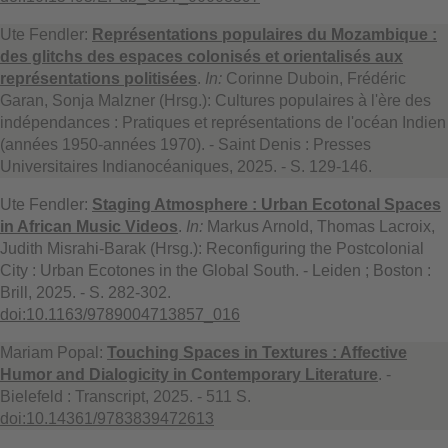
Ute Fendler:
Représentations populaires du Mozambique :
des glitchs des espaces colonisés et orientalisés aux
représentations politisées
.
In:
Corinne Duboin, Frédéric
Garan, Sonja Malzner (Hrsg.): Cultures populaires à l'ère des
indépendances : Pratiques et représentations de l'océan Indien
(années 1950-années 1970). - Saint Denis : Presses
Universitaires Indianocéaniques, 2025. - S. 129-146.
Ute Fendler:
Staging Atmosphere : Urban Ecotonal Spaces
in African Music Videos
.
In:
Markus Arnold, Thomas Lacroix,
Judith Misrahi-Barak (Hrsg.): Reconfiguring the Postcolonial
City : Urban Ecotones in the Global South. - Leiden ; Boston :
Brill, 2025. - S. 282-302.
doi:10.1163/9789004713857_016
Mariam Popal:
Touching Spaces in Textures : Affective
Humor and Dialogicity in Contemporary Literature
. -
Bielefeld : Transcript, 2025. - 511 S.
doi:10.14361/9783839472613