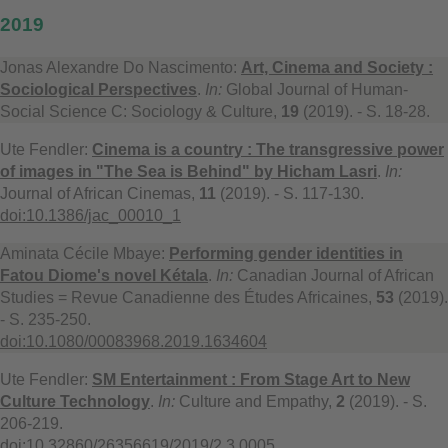
2019
Jonas Alexandre Do Nascimento:
Art, Cinema and Society :
Sociological Perspectives
.
In:
Global Journal of Human-
Social Science C: Sociology & Culture,
19
(2019). - S. 18-28.
Ute Fendler:
Cinema is a country : The transgressive power
of images in "The Sea is Behind" by Hicham Lasri
.
In:
Journal of African Cinemas,
11
(2019). - S. 117-130.
doi:10.1386/jac_00010_1
Aminata Cécile Mbaye:
Performing gender identities in
Fatou Diome's novel Kétala
.
In:
Canadian Journal of African
Studies = Revue Canadienne des Études Africaines,
53
(2019).
- S. 235-250.
doi:10.1080/00083968.2019.1634604
Ute Fendler:
SM Entertainment : From Stage Art to New
Culture Technology
.
In:
Culture and Empathy,
2
(2019). - S.
206-219.
doi:10.32860/26356619/2019/2.3.0005