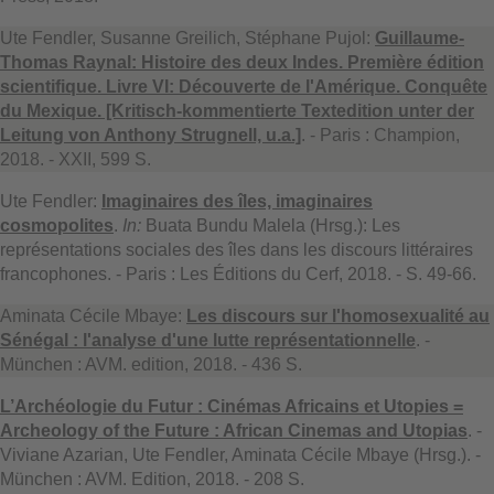
Ute Fendler, Susanne Greilich, Stéphane Pujol:
Guillaume-
Thomas Raynal: Histoire des deux Indes. Première édition
scientifique. Livre VI: Découverte de l'Amérique. Conquête
du Mexique. [Kritisch-kommentierte Textedition unter der
Leitung von Anthony Strugnell, u.a.]
. - Paris : Champion,
2018. - XXII, 599 S.
Ute Fendler:
Imaginaires des îles, imaginaires
cosmopolites
.
In:
Buata Bundu Malela (Hrsg.): Les
représentations sociales des îles dans les discours littéraires
francophones. - Paris : Les Éditions du Cerf, 2018. - S. 49-66.
Aminata Cécile Mbaye:
Les discours sur l'homosexualité au
Sénégal : l'analyse d'une lutte représentationnelle
. -
München : AVM. edition, 2018. - 436 S.
L’Archéologie du Futur : Cinémas Africains et Utopies =
Archeology of the Future : African Cinemas and Utopias
. -
Viviane Azarian, Ute Fendler, Aminata Cécile Mbaye (Hrsg.). -
München : AVM. Edition, 2018. - 208 S.