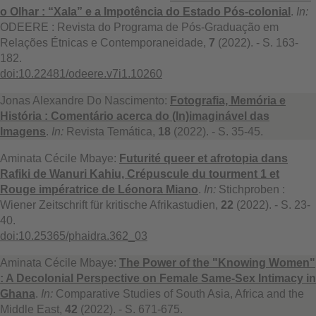
o Olhar : “Xala” e a Impotência do Estado Pós-colonial
.
In:
ODEERE : Revista do Programa de Pós-Graduação em
Relações Étnicas e Contemporaneidade,
7
(2022). - S. 163-
182.
doi:10.22481/odeere.v7i1.10260
Jonas Alexandre Do Nascimento:
Fotografia, Memória e
História : Comentário acerca do (In)imaginável das
Imagens
.
In:
Revista Temática,
18
(2022). - S. 35-45.
Aminata Cécile Mbaye:
Futurité queer et afrotopia dans
Rafiki de Wanuri Kahiu, Crépuscule du tourment 1 et
Rouge impératrice de Léonora Miano
.
In:
Stichproben :
Wiener Zeitschrift für kritische Afrikastudien,
22
(2022). - S. 23-
40.
doi:10.25365/phaidra.362_03
Aminata Cécile Mbaye:
The Power of the "Knowing Women"
: A Decolonial Perspective on Female Same-Sex Intimacy in
Ghana
.
In:
Comparative Studies of South Asia, Africa and the
Middle East,
42
(2022). - S. 671-675.