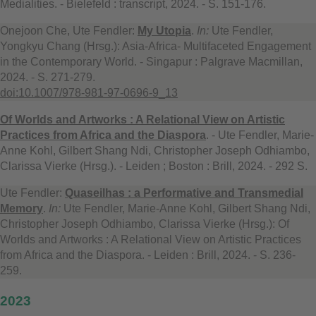
Medialities. - Bielefeld : transcript, 2024. - S. 151-176.
Onejoon Che, Ute Fendler:
My Utopia
.
In:
Ute Fendler,
Yongkyu Chang (Hrsg.): Asia-Africa- Multifaceted Engagement
in the Contemporary World. - Singapur : Palgrave Macmillan,
2024. - S. 271-279.
doi:10.1007/978-981-97-0696-9_13
Of Worlds and Artworks : A Relational View on Artistic
Practices from Africa and the Diaspora
. - Ute Fendler, Marie-
Anne Kohl, Gilbert Shang Ndi, Christopher Joseph Odhiambo,
Clarissa Vierke (Hrsg.). - Leiden ; Boston : Brill, 2024. - 292 S.
Ute Fendler:
Quaseilhas : a Performative and Transmedial
Memory
.
In:
Ute Fendler, Marie-Anne Kohl, Gilbert Shang Ndi,
Christopher Joseph Odhiambo, Clarissa Vierke (Hrsg.): Of
Worlds and Artworks : A Relational View on Artistic Practices
from Africa and the Diaspora. - Leiden : Brill, 2024. - S. 236-
259.
2023