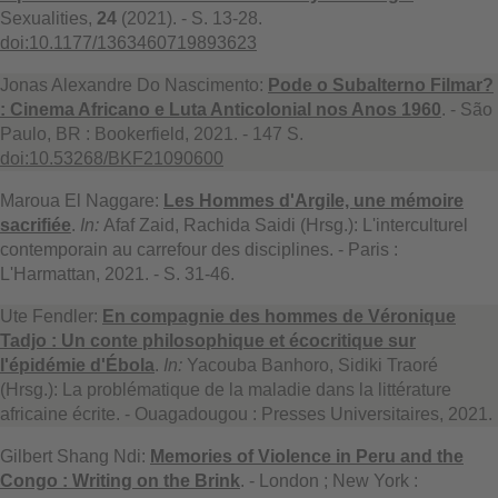
Sexualities,
24
(2021). - S. 13-28.
doi:10.1177/1363460719893623
Jonas Alexandre Do Nascimento:
Pode o Subalterno Filmar?
: Cinema Africano e Luta Anticolonial nos Anos 1960
. - São
Paulo, BR : Bookerfield, 2021. - 147 S.
doi:10.53268/BKF21090600
Maroua El Naggare:
Les Hommes d'Argile, une mémoire
sacrifiée
.
In:
Afaf Zaid, Rachida Saidi (Hrsg.): L'interculturel
contemporain au carrefour des disciplines. - Paris :
L'Harmattan, 2021. - S. 31-46.
Ute Fendler:
En compagnie des hommes de Véronique
Tadjo : Un conte philosophique et écocritique sur
l'épidémie d'Ébola
.
In:
Yacouba Banhoro, Sidiki Traoré
(Hrsg.): La problématique de la maladie dans la littérature
africaine écrite. - Ouagadougou : Presses Universitaires, 2021.
Gilbert Shang Ndi:
Memories of Violence in Peru and the
Congo : Writing on the Brink
. - London ; New York :