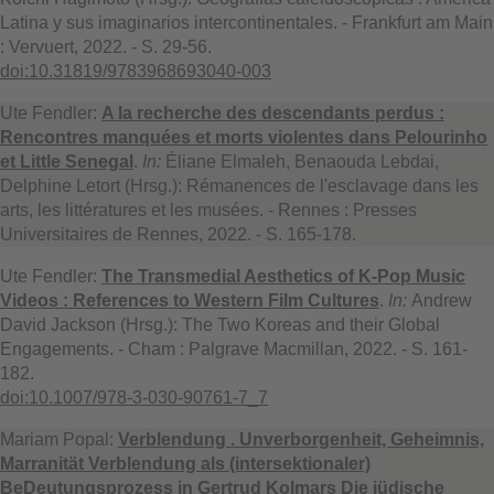
Latina y sus imaginarios intercontinentales. - Frankfurt am Main
: Vervuert, 2022. - S. 29-56.
doi:10.31819/9783968693040-003
Ute Fendler:
A la recherche des descendants perdus :
Rencontres manquées et morts violentes dans Pelourinho
et Little Senegal
.
In:
Éliane Elmaleh, Benaouda Lebdai,
Delphine Letort (Hrsg.): Rémanences de l'esclavage dans les
arts, les littératures et les musées. - Rennes : Presses
Universitaires de Rennes, 2022. - S. 165-178.
Ute Fendler:
The Transmedial Aesthetics of K-Pop Music
Videos : References to Western Film Cultures
.
In:
Andrew
David Jackson (Hrsg.): The Two Koreas and their Global
Engagements. - Cham : Palgrave Macmillan, 2022. - S. 161-
182.
doi:10.1007/978-3-030-90761-7_7
Mariam Popal:
Verblendung . Unverborgenheit, Geheimnis,
Marranität Verblendung als (intersektionaler)
BeDeutungsprozess in Gertrud Kolmars Die jüdische