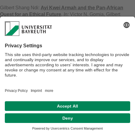
Gilbert Shang Ndi:
Ayi Kwei Armah and the Pan-African
Quest for an Ethical Future
.
In:
Victor N. Gomia, Gilbert
Shang Ndi (Hrsg.): Re-writing Pasts, Imagining Futures :
Critical Explorations of Contemporary African Fiction and
Theater. - Denver : Spears Media Press, 2017. - S. 111-124.
Ute Fendler:
CréACTulation - création, actualité, fabulation
.
In:
Ijjou Cheikh Moussa, Maroua El Naggare, Aminata Cécile
Mbaye, Youssef Wahboun (Hrsg.): Création et actualité en
Afrique. - Rabat : Faculté des Lettres et des Sciences
Humaines de Rabat, 2017. - S. 23-37.
Ijjou Cheikh Moussa, Maroua El Naggare, Aminata Cécile
Mbaye, Youssef Wahboun:
Création et actualité en Afrique
. -
Ijjou Cheikh Moussa, Maroua El Naggare, Aminata Cécile
Mbaye, Youssef Wahboun (Hrsg.). - Rabat : Faculté des Lettres
et des Sciences Humaines de Rabat - BIGSAS, 2017. - 294 S.
Ute Fendler:
The Ecos of Icons
.
In:
Katharina Fink, Susanne
Gehrhard, Nadine Siegert (Hrsg.): FAVT: Future Africa Visions
in Time. - Nairobi : Contact Zones NRB, 2017. - S. 67-75.