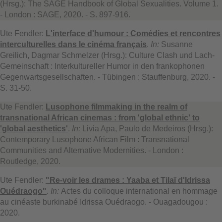
(Hrsg.): The SAGE Handbook of Global Sexualities. Volume 1.
- London : SAGE, 2020. - S. 897-916.
Ute Fendler:
L'interface d'humour : Comédies et rencontres
interculturelles dans le cinéma français
.
In:
Susanne
Greilich, Dagmar Schmelzer (Hrsg.): Culture Clash und Lach-
Gemeinschaft : Interkultureller Humor in den frankophonen
Gegenwartsgesellschaften. - Tübingen : Stauffenburg, 2020. -
S. 31-50.
Ute Fendler:
Lusophone filmmaking in the realm of
transnational African cinemas : from 'global ethnic' to
'global aesthetics'
.
In:
Livia Apa, Paulo de Medeiros (Hrsg.):
Contemporary Lusophone African Film : Transnational
Communities and Alternative Modernities. - London :
Routledge, 2020.
Ute Fendler:
"Re-voir les drames
: Yaaba et Tilaï d'Idrissa
Ouédraogo"
.
In:
Actes du colloque international en hommage
au cinéaste burkinabé Idrissa Ouédraogo. - Ouagadougou :
2020.