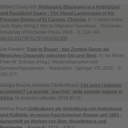
Gilbert Shang Ndi:
Reimaging Blackness in a Hybridized
and Racialized Space : The Visual Landscapes of the
Peruvian District of El Carmen, Chincha
.
In:
Cajetan Iheka,
Jack Taylor (Hrsg.): African Migration Narratives. - Rochester :
University of Rochester Press, 2018. - S. 114-140.
doi:10.1017/9781787444102.008
Ute Fendler:
Train to Busan : das Zombie-Genre als
filmisches Dispositiv zwischen Ost und West
.
In:
Ivo Ritzer,
Peter W. Schulze (Hrsg.): Mediendispositive und
Genrekonfigurationen. - Wiesbaden : Springer VS, 2018. - S.
265-277.
Giorgio Brocco, Aminata Cécile Mbaye:
Chi sono i migranti
economici? La grande "pacchia" delle aziende italiane in
Africa
. In: il lavoro culturale, 2018-07-11
Helmut Rauh:
Zeitkulturen als Vermittlung von Individuum
und Kollektiv im neuen französischen Roman seit 1983 :
dargestellt an Werken von Bon, Houellebecq und
Beigbeder
. - Bayreuth: 2018. - 426 S.