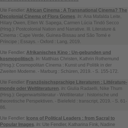
Ute Fendler:
African Cinema : A Transnational Cinema? The
Decolonial Cinema of Flora Gomes
.
In:
Ana Mafalda Leite,
Hilary Owen, Ellen W. Sapega, Carmen Lúcia Tindó Secco
(Hrsg.): Postcolonial Nation and Narrative. III. Literature &
Cinema : Cape Verde, Guinea-Bissau and São Tomé e
Príncipe ; Essays. - Oxford : Lang, 2019.
Ute Fendler:
Afrikanisches Kino : Un-gebunden und
kosmopolitisch
.
In:
Matthias Christen, Kathrin Rothemund
(Hrsg.): Cosmopolitan Cinema : Kunst und Politik in der
Zweiten Moderne. - Marburg : Schüren, 2019. - S. 155-172.
Ute Fendler:
Französischsprachige Literaturen : Littérature-
monde oder Weltliteraturen
.
In:
Giulia Radaelli, Nike Thurn
(Hrsg.): Gegenwartsliteratur - Weltliteratur : historische und
theoretische Perspektiven. - Bielefeld : transcript, 2019. - S. 61-
86.
Ute Fendler:
Icons of Political Leaders : from Sacral to
Popular Images
.
In:
Ute Fendler, Katharina Fink, Nadine