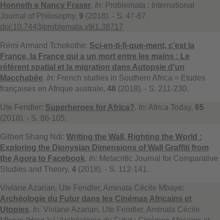
Honneth e Nancy Fraser
.
In:
Problemata : International
Journal of Philosophy,
9
(2018). - S. 47-67.
doi:10.7443/problemata.v9i1.38717
Rémi Armand Tchokothe:
Sci-en-ti-fi-que-ment, c’est la
France, la France qui a un mort entre les mains : Le
référent spatial et la migration dans Autopsie d’un
Macchabée
.
In:
French studies in Southern Africa = Etudes
françaises en Afrique australe,
48
(2018). - S. 211-230.
Ute Fendler:
Superheroes for Africa?
.
In:
Africa Today,
65
(2018). - S. 86-105.
Gilbert Shang Ndi:
Writing the Wall, Righting the World :
Exploring the Dionysian Dimensions of Wall Graffiti from
the Agora to Facebook
.
In:
Metacritic Journal for Comparative
Studies and Theory,
4
(2018). - S. 112-141.
Viviane Azarian, Ute Fendler, Aminata Cécile Mbaye:
Archéologie du Futur dans les Cinémas Africains et
Utopies
.
In:
Viviane Azarian, Ute Fendler, Aminata Cécile