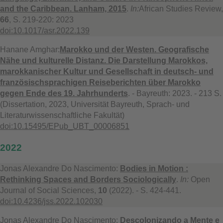
and the Caribbean. Lanham, 2015
.
In:
African Studies Review,
66
, S. 219-220: 2023
doi:10.1017/asr.2022.139
Hanane Amghar:
Marokko und der Westen. Geografische
Nähe und kulturelle Distanz. Die Darstellung Marokkos,
marokkanischer Kultur und Gesellschaft in deutsch- und
französischsprachigen Reiseberichten über Marokko
gegen Ende des 19. Jahrhunderts
. - Bayreuth: 2023. - 213 S.
(Dissertation, 2023, Universität Bayreuth, Sprach- und
Literaturwissenschaftliche Fakultät)
doi:10.15495/EPub_UBT_00006851
2022
Jonas Alexandre Do Nascimento:
Bodies in Motion :
Rethinking Spaces and Borders Sociologically
.
In:
Open
Journal of Social Sciences,
10
(2022). - S. 424-441.
doi:10.4236/jss.2022.102030
Jonas Alexandre Do Nascimento:
Descolonizando a Mente e