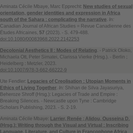
Aminata Cécile Mbaye, Marc Epprecht:
New studies of sexual
orientation, gender identities and expression in Africa
south of the Sahara : complicating the narrative
.
In:
Canadian Journal of African Studies = Revue Canadienne des
Études Africaines,
57
(2023). - S. 479-488.
doi:10.1080/00083968.2022.2142253
Decolonial Aesthetics II : Modes of Relating
. - Patrick Oloko,
Michaela Ott, Peter Simatei, Clarissa Vierke (Hrsg.). - Berlin ;
Heidelberg : Metzler, 2023.
doi:10.1007/978-3-662-66222-9
Ute Fendler:
Legacies of Creolisation : Utopian Moments in
Ethics of Living Together
.
In:
Shihan de Silva Jayasuriya,
Beheroze Shroff (Hrsg.): Legacies of Trade and Empire :
Breaking Silences. - Newcastle upon Tyne : Cambridge
Scholars Publishing, 2023. - S. 2-19.
Aminata Cécile Mbaye:
Larrier, Renée ; Alidou, Ousseina D.
(Hrsg.): Writing through the Visual and Virtual : Inscribing
Language, Literature, and Culture in Francophone Africa