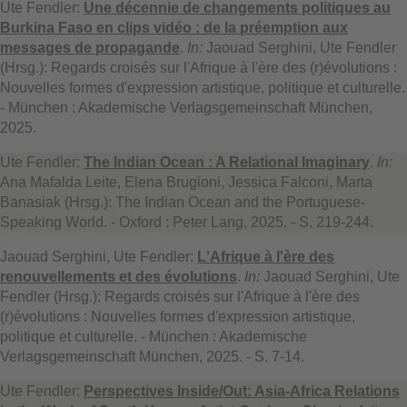
Ute Fendler:
Une décennie de changements politiques au
Burkina Faso en clips vidéo : de la préemption aux
messages de propagande
.
In:
Jaouad Serghini, Ute Fendler
(Hrsg.): Regards croisés sur l'Afrique à l'ère des (r)évolutions :
Nouvelles formes d'expression artistique, politique et culturelle.
- München : Akademische Verlagsgemeinschaft München,
2025.
Ute Fendler:
The Indian Ocean : A Relational Imaginary
.
In:
Ana Mafalda Leite, Elena Brugioni, Jessica Falconi, Marta
Banasiak (Hrsg.): The Indian Ocean and the Portuguese-
Speaking World. - Oxford : Peter Lang, 2025. - S. 219-244.
Jaouad Serghini, Ute Fendler:
L'Afrique à l'ère des
renouvellements et des évolutions
.
In:
Jaouad Serghini, Ute
Fendler (Hrsg.): Regards croisés sur l'Afrique à l'ère des
(r)évolutions : Nouvelles formes d'expression artistique,
politique et culturelle. - München : Akademische
Verlagsgemeinschaft München, 2025. - S. 7-14.
Ute Fendler:
Perspectives Inside/Out: Asia-Africa Relations