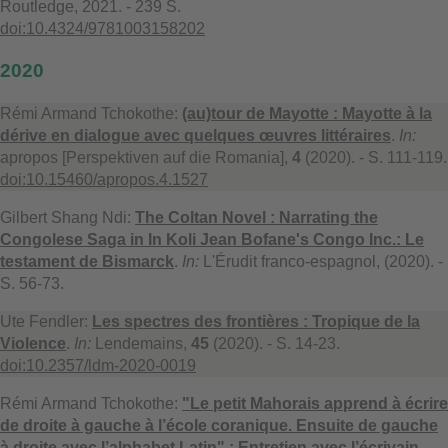
Routledge, 2021. - 239 S.
doi:10.4324/9781003158202
2020
Rémi Armand Tchokothe:
(au)tour de Mayotte : Mayotte à la
dérive en dialogue avec quelques œuvres littéraires
.
In:
apropos [Perspektiven auf die Romania],
4
(2020). - S. 111-119.
doi:10.15460/apropos.4.1527
Gilbert Shang Ndi:
The Coltan Novel : Narrating the
Congolese Saga in In Koli Jean Bofane's Congo Inc.: Le
testament de Bismarck
.
In:
L'Érudit franco-espagnol, (2020). -
S. 56-73.
Ute Fendler:
Les spectres des frontières : Tropique de la
Violence
.
In:
Lendemains,
45
(2020). - S. 14-23.
doi:10.2357/ldm-2020-0019
Rémi Armand Tchokothe:
"Le petit Mahorais apprend à écrire
de droite à gauche à l’école coranique. Ensuite de gauche
à droite avec l’alphabet Latin" : Entretien avec l’écrivain