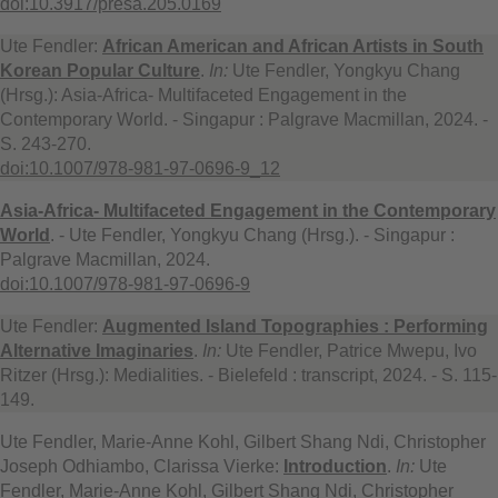
doi:10.3917/presa.205.0169
Ute Fendler:
African American and African Artists in South
Korean Popular Culture
.
In:
Ute Fendler, Yongkyu Chang
(Hrsg.): Asia-Africa- Multifaceted Engagement in the
Contemporary World. - Singapur : Palgrave Macmillan, 2024. -
S. 243-270.
doi:10.1007/978-981-97-0696-9_12
Asia-Africa- Multifaceted Engagement in the Contemporary
World
. - Ute Fendler, Yongkyu Chang (Hrsg.). - Singapur :
Palgrave Macmillan, 2024.
doi:10.1007/978-981-97-0696-9
Ute Fendler:
Augmented Island Topographies : Performing
Alternative Imaginaries
.
In:
Ute Fendler, Patrice Mwepu, Ivo
Ritzer (Hrsg.): Medialities. - Bielefeld : transcript, 2024. - S. 115-
149.
Ute Fendler, Marie-Anne Kohl, Gilbert Shang Ndi, Christopher
Joseph Odhiambo, Clarissa Vierke:
Introduction
.
In:
Ute
Fendler, Marie-Anne Kohl, Gilbert Shang Ndi, Christopher