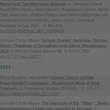
Mutter und Toni Morrisons Beloved
.
In:
Sebastian Donat,
Beate Eder-Jordan, Alena Heinritz, Magdalena Leichter, Martin
Saxl, Nora u.M.v. Winkler (Hrsg.): Alles Verblendung? Was wir
(nicht) wahrnehmen können, sollen, wollen. - Bielefeld :
Aisthesis Verlag, 2022. - S. 461-471.
doi:10.15495/EPub_UBT_00008420
Aminata Cécile Mbaye:
Spronk, Rachel ; Hendriks, Thomas
(Hrsg.): Readings in Sexualities from Africa. Bloomington,
2020
.
In:
African Studies Review,
65
, S. E1-E3: 2022
doi:10.1017/asr.2022.11
2021
Elena Brugioni, Ute Fendler:
Islands, Theory and the
Postcolonial Environment : Reading the Work of Khal
Torabully
.
In:
Portuguese Studies,
37
(2021). - S. 165-177.
doi:10.5699/portstudies.37.2.0165
Aminata Cécile Mbaye:
The spectacle of the "Other" : Media
representations of same-sex sexuality in Senegal
.
In: