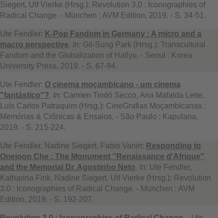
Siegert, Ulf Vierke (Hrsg.): Revolution 3.0 : Iconographies of
Radical Change. - München : AVM Edition, 2019. - S. 34-51.
Ute Fendler:
K-Pop Fandom in Germany : A micro and a
macro perspective
.
In:
Gil-Sung Park (Hrsg.): Transcultural
Fandom and the Globalization of Hallyu. - Seoul : Korea
University Press, 2019. - S. 67-94.
Ute Fendler:
O cinema moçambicano - um cinema
"fantástico"?
.
In:
Carmen Tindó Secco, Ana Mafalda Leite,
Luís Carlos Patraquim (Hrsg.): CineGrafias Moçambicanas :
Memórias & Crônicas & Ensaios. - São Paulo : Kapulana,
2019. - S. 215-224.
Ute Fendler, Nadine Siegert, Fabio Vanin:
Responding to
Onejoon Che : The Monument "Renaissance d'Afrique"
and the Memorial Dr. Agostinho Neto
.
In:
Ute Fendler,
Katharina Fink, Nadine Siegert, Ulf Vierke (Hrsg.): Revolution
3.0 : Iconographies of Radical Change. - München : AVM
Edition, 2019. - S. 192-207.
Revolution 3.0 : Iconographies of Radical Change
. - Ute