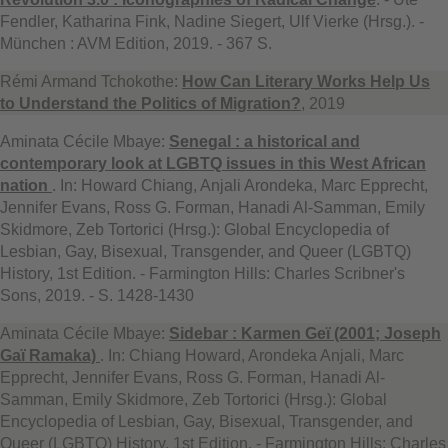
Fendler, Katharina Fink, Nadine Siegert, Ulf Vierke (Hrsg.). -
München : AVM Edition, 2019. - 367 S.
Rémi Armand Tchokothe:
How Can Literary Works Help Us
to Understand the Politics of Migration?
, 2019
Aminata Cécile Mbaye:
Senegal : a historical and
contemporary look at LGBTQ issues in this West African
nation
. In: Howard Chiang, Anjali Arondeka, Marc Epprecht,
Jennifer Evans, Ross G. Forman, Hanadi Al-Samman, Emily
Skidmore, Zeb Tortorici (Hrsg.): Global Encyclopedia of
Lesbian, Gay, Bisexual, Transgender, and Queer (LGBTQ)
History, 1st Edition. - Farmington Hills: Charles Scribner's
Sons, 2019. - S. 1428-1430
Aminata Cécile Mbaye:
Sidebar : Karmen Geï (2001; Joseph
Gaï Ramaka)
. In: Chiang Howard, Arondeka Anjali, Marc
Epprecht, Jennifer Evans, Ross G. Forman, Hanadi Al-
Samman, Emily Skidmore, Zeb Tortorici (Hrsg.): Global
Encyclopedia of Lesbian, Gay, Bisexual, Transgender, and
Queer (LGBTQ) History, 1st Edition. - Farmington Hills: Charles