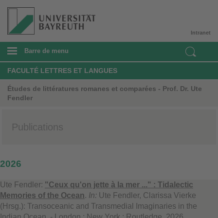
Intranet
Barre de menu
FACULTÉ LETTRES ET LANGUES
Études de littératures romanes et comparées - Prof. Dr. Ute
Fendler
Publications
2026
Ute Fendler:
"Ceux qu'on jette à la mer ..." : Tidalectic
Memories of the Ocean
.
In:
Ute Fendler, Clarissa Vierke
(Hrsg.): Transoceanic and Transmedial Imaginaries in the
Indian Ocean. - London ; New York : Routledge, 2026.